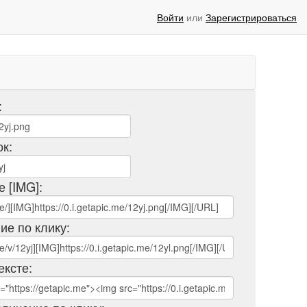
Войти
или
Зарегистрироваться
:
ок:
е [IMG]:
ие по клику:
ексте: