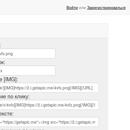
Войти
или
Зарегистрироваться
:
ок:
е [IMG]:
ие по клику:
ексте: