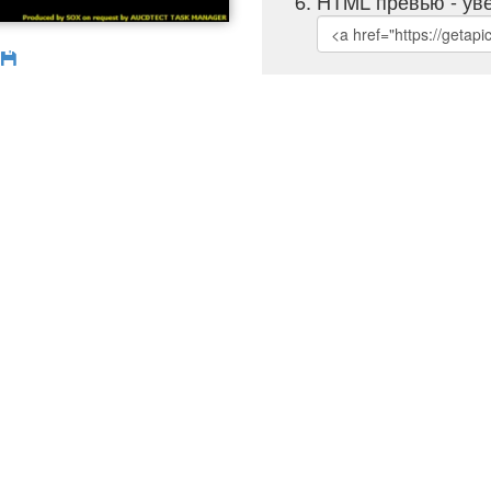
HTML превью - уве
б