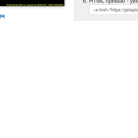
HTML превью - уве
б