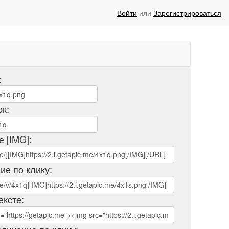
Войти
или
Зарегистрироваться
:
ок:
е [IMG]:
ие по клику:
ексте: