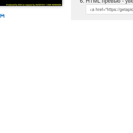
HTML превью - уве
б