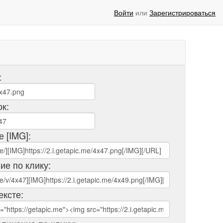
Войти
или
Зарегистрироваться
:
ок:
е [IMG]:
ие по клику:
ексте: