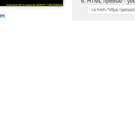
HTML превью - уве
б