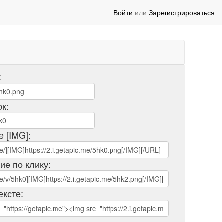
Войти
или
Зарегистрироваться
:
ок:
е [IMG]:
ие по клику:
ексте: