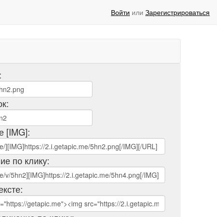
Войти
или
Зарегистрироваться
:
ок:
е [IMG]:
ие по клику:
ексте: