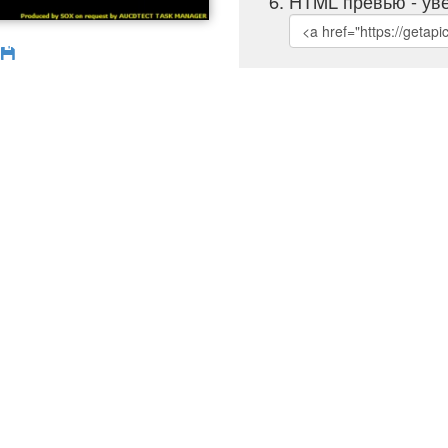
HTML превью - уве
б