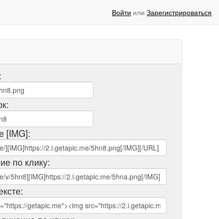
Войти
или
Зарегистрироваться
:
ок:
е [IMG]:
ие по клику:
ексте: