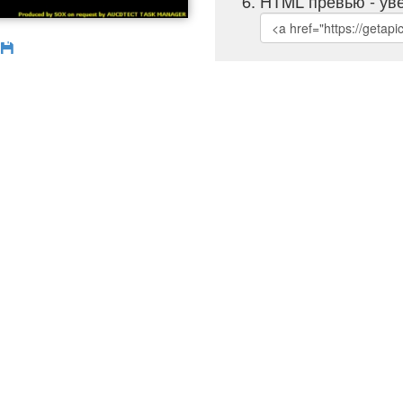
HTML превью - уве
б