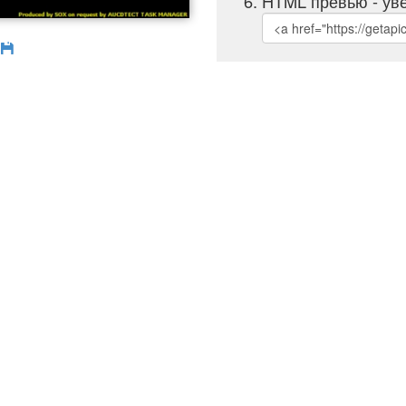
HTML превью - уве
б