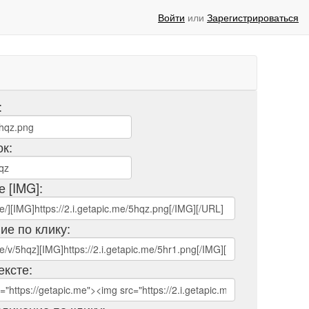
Войти
или
Зарегистрироваться
:
ок:
е [IMG]:
ие по клику:
ексте: