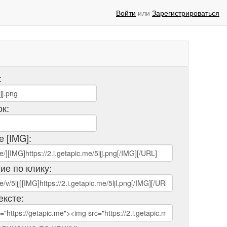
Войти
или
Зарегистрироваться
:
ок:
е [IMG]:
ие по клику:
ексте: