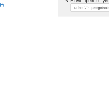
HTML превью - уве
б