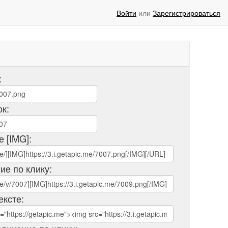
Войти
или
Зарегистрироваться
:
ок:
е [IMG]:
ие по клику:
ексте: