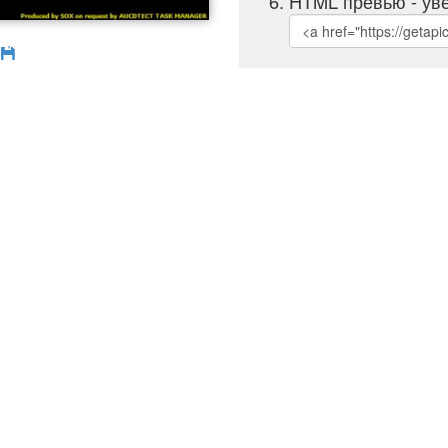
HTML превью - уве
б