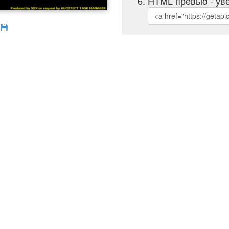
HTML превью - уве
б