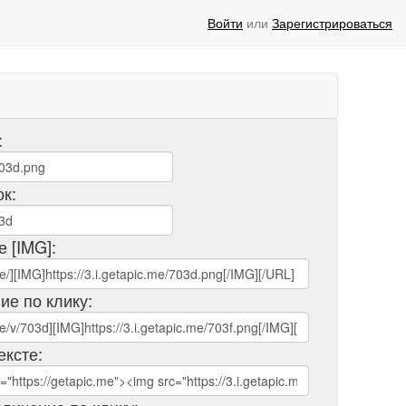
Войти
или
Зарегистрироваться
:
ок:
е [IMG]:
ие по клику:
ексте: