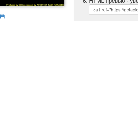
HTML превью - уве
б