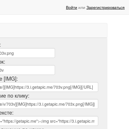
Войти
или
Зарегистрироваться
:
ок:
е [IMG]:
ие по клику:
ексте: