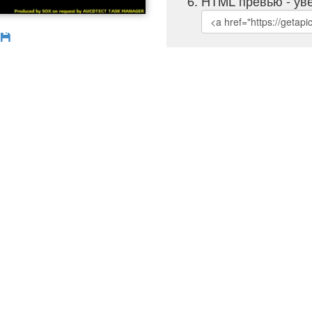
HTML превью - уве
б