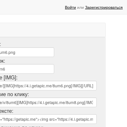
Войти
или
Зарегистрироваться
:
ок:
е [IMG]:
ие по клику:
ексте: