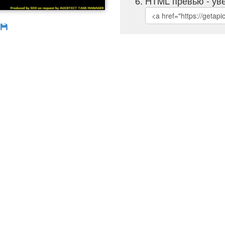
HTML превью - уве
б