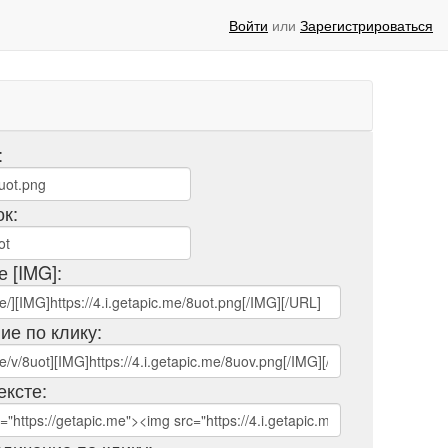
Войти
или
Зарегистрироваться
:
ок:
е [IMG]:
ие по клику:
ексте: