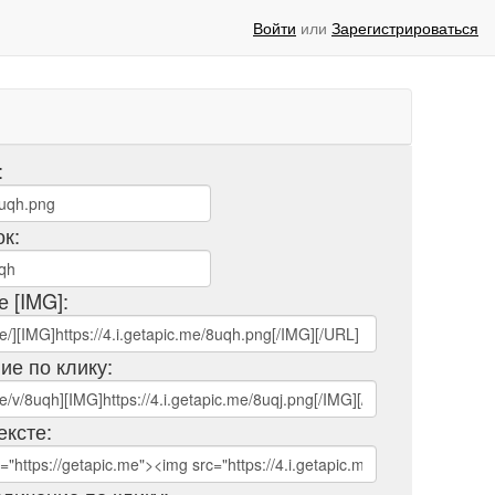
Войти
или
Зарегистрироваться
:
ок:
е [IMG]:
ие по клику:
ексте: