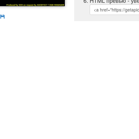
HTML превью - уве
б