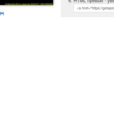
HTML превью - уве
б