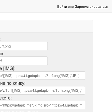
Войти
или
Зарегистрироваться
:
ок:
е [IMG]:
ие по клику:
ексте: