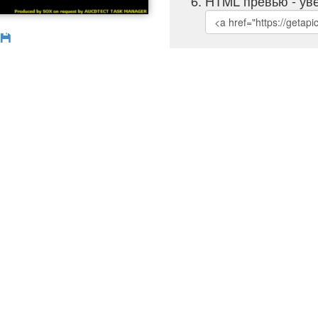
HTML превью - уве
б