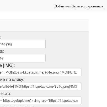
Войти
или
Зарегистрироваться
:
ок:
е [IMG]:
ие по клику:
ексте: