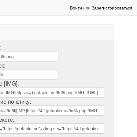
Войти
или
Зарегистрироваться
:
ок:
е [IMG]:
ие по клику:
ексте: