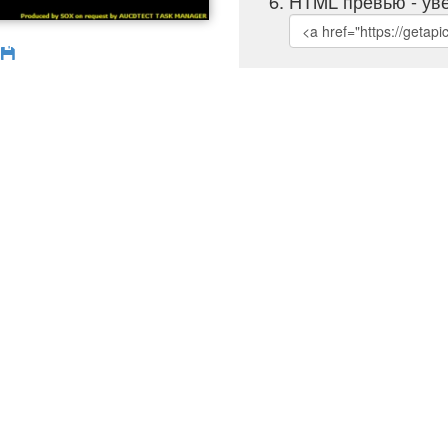
HTML превью - уве
б