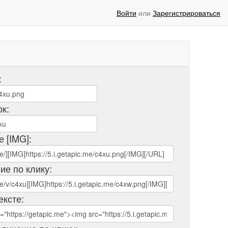
Войти
или
Зарегистрироваться
:
ок:
е [IMG]:
ие по клику:
ексте: