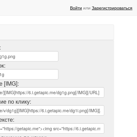
Войти
или
Зарегистрироваться
:
ок:
е [IMG]:
ие по клику:
ексте: