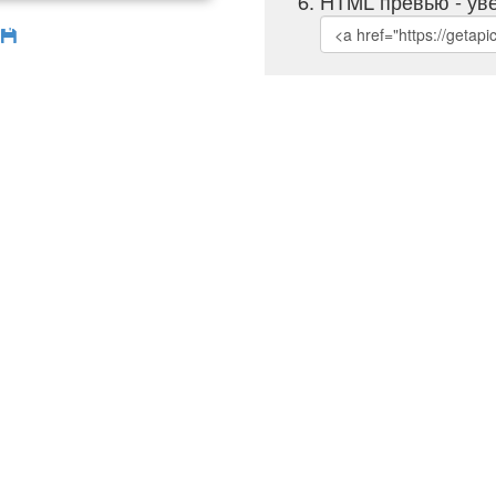
HTML превью - уве
б