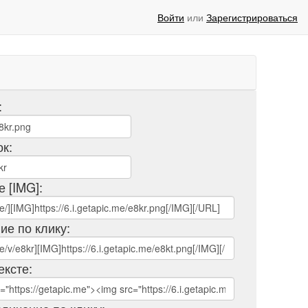
Войти
или
Зарегистрироваться
:
ок:
е [IMG]:
ие по клику:
ексте: