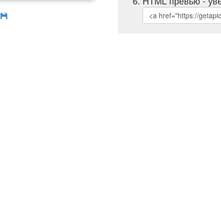
HTML превью - уве
б