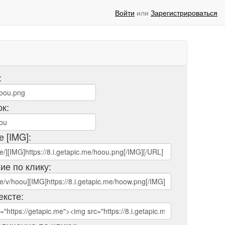
Войти
или
Зарегистрироваться
:
ок:
е [IMG]:
ие по клику:
ексте: